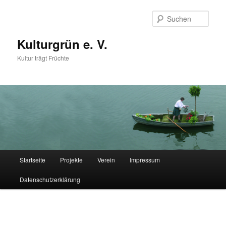
Zum
Inhalt
Such
wechseln
Kulturgrün e. V.
Kultur trägt Früchte
Hauptmenü
Startseite
Projekte
Verein
Impressum
Datenschutzerklärung